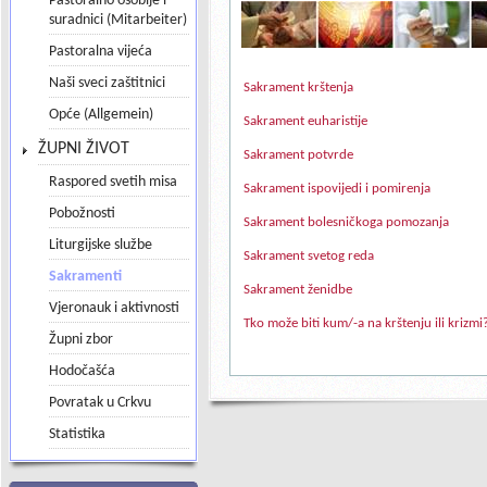
Pastoralno osoblje i
suradnici (Mitarbeiter)
Pastoralna vijeća
Naši sveci zaštitnici
Sakrament krštenja
Opće (Allgemein)
Sakrament euharistije
ŽUPNI ŽIVOT
Sakrament potvrde
Raspored svetih misa
Sakrament ispovijedi i pomirenja
Pobožnosti
Sakrament bolesničkoga pomozanja
Liturgijske službe
Sakrament svetog reda
Sakramenti
Sakrament ženidbe
Vjeronauk i aktivnosti
Tko može biti kum/-a na krštenju ili krizm
Župni zbor
Hodočašća
Povratak u Crkvu
Statistika