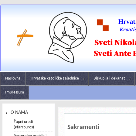
Naslovna
Hrvatske katoličke zajednice
Biskupija i dekanat
Impressum
O NAMA
Župni uredi
Sakramenti
(Pfarrbüros)