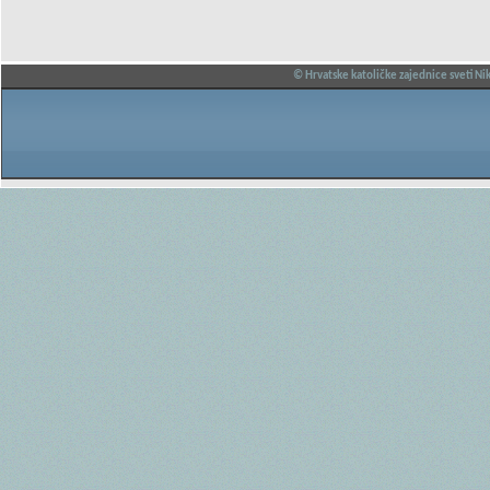
© Hrvatske katoličke zajednice sveti Nik